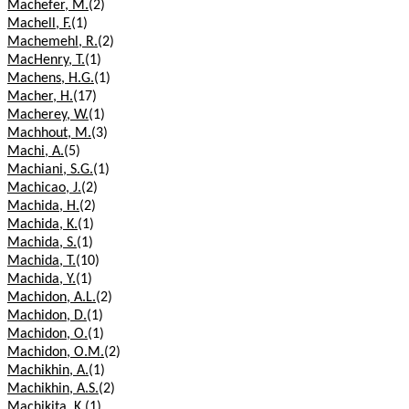
Machefer, M.
(2)
Machell, F.
(1)
Machemehl, R.
(2)
MacHenry, T.
(1)
Machens, H.G.
(1)
Macher, H.
(17)
Macherey, W.
(1)
Machhout, M.
(3)
Machi, A.
(5)
Machiani, S.G.
(1)
Machicao, J.
(2)
Machida, H.
(2)
Machida, K.
(1)
Machida, S.
(1)
Machida, T.
(10)
Machida, Y.
(1)
Machidon, A.L.
(2)
Machidon, D.
(1)
Machidon, O.
(1)
Machidon, O.M.
(2)
Machikhin, A.
(1)
Machikhin, A.S.
(2)
Machikita, K.
(1)