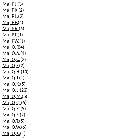
Ma, P.J.
(3)
Ma, P.K.
(2)
Ma, P.L.
(2)
Ma, P.P.
(1)
Ma, P.R.
(6)
Ma, P.T.
(1)
Ma, P.W.
(1)
Ma, Q.
(84)
Ma, Q.A.
(1)
Ma, Q.C.
(2)
Ma, Q.F.
(2)
Ma, Q.H.
(10)
Ma, Q.J.
(1)
Ma, Q.K.
(5)
Ma, Q.L.
(23)
Ma, Q.M.
(5)
Ma, Q.Q.
(6)
Ma, Q.R.
(5)
Ma, Q.S.
(2)
Ma, Q.T.
(5)
Ma, Q.W.
(6)
Ma, Q.X.
(1)