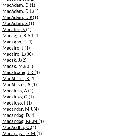
MacAdam, D.
(1)
MacAdam, D.L.
(1)
MacAdam, D.P.
(1)
MacAdam, S.
(1)
Macafee, S.
(1)
Macagga, R.A.T.
(1)
Macagno, E.
(1)
Macaire, J.
(1)
Macaire, L.
(30)
Macak, J.
(2)
Macak, M.B.
(1)
Macalisang, J.R.
(1)
MacAlister, B.
(1)
MacAllister, A.
(1)
Macaluso, A.
(1)
Macaluso, G.
(1)
Macaluso, I.
(1)
Macander, M.J.
(4)
Macandog, D.
(1)
Macandog, P.B.M.
(1)
MacAodha, O.
(1)
Macapagal, E.M.
(1)