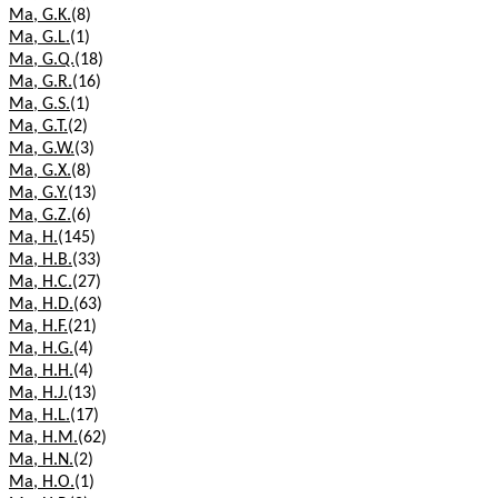
Ma, G.K.
(8)
Ma, G.L.
(1)
Ma, G.Q.
(18)
Ma, G.R.
(16)
Ma, G.S.
(1)
Ma, G.T.
(2)
Ma, G.W.
(3)
Ma, G.X.
(8)
Ma, G.Y.
(13)
Ma, G.Z.
(6)
Ma, H.
(145)
Ma, H.B.
(33)
Ma, H.C.
(27)
Ma, H.D.
(63)
Ma, H.F.
(21)
Ma, H.G.
(4)
Ma, H.H.
(4)
Ma, H.J.
(13)
Ma, H.L.
(17)
Ma, H.M.
(62)
Ma, H.N.
(2)
Ma, H.O.
(1)