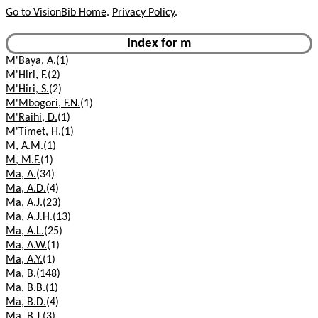
Go to VisionBib Home
.
Privacy Policy
.
Index for m
M'Baya, A.
(1)
M'Hiri, F.
(2)
M'Hiri, S.
(2)
M'Mbogori, F.N.
(1)
M'Raihi, D.
(1)
M'Timet, H.
(1)
M, A.M.
(1)
M, M.F.
(1)
Ma, A.
(34)
Ma, A.D.
(4)
Ma, A.J.
(23)
Ma, A.J.H.
(13)
Ma, A.L.
(25)
Ma, A.W.
(1)
Ma, A.Y.
(1)
Ma, B.
(148)
Ma, B.B.
(1)
Ma, B.D.
(4)
Ma, B.J.
(3)