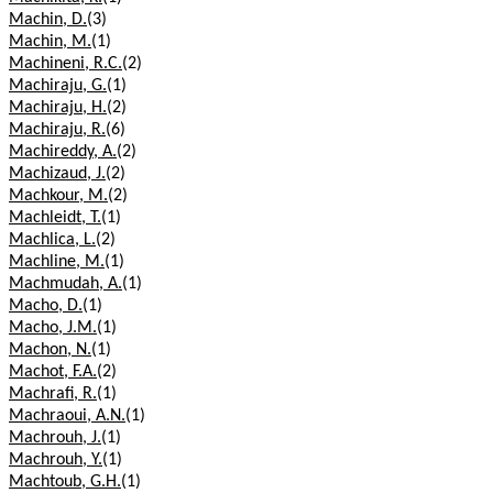
Machin, D.
(3)
Machin, M.
(1)
Machineni, R.C.
(2)
Machiraju, G.
(1)
Machiraju, H.
(2)
Machiraju, R.
(6)
Machireddy, A.
(2)
Machizaud, J.
(2)
Machkour, M.
(2)
Machleidt, T.
(1)
Machlica, L.
(2)
Machline, M.
(1)
Machmudah, A.
(1)
Macho, D.
(1)
Macho, J.M.
(1)
Machon, N.
(1)
Machot, F.A.
(2)
Machrafi, R.
(1)
Machraoui, A.N.
(1)
Machrouh, J.
(1)
Machrouh, Y.
(1)
Machtoub, G.H.
(1)