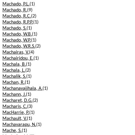
Machado, P.L.
(1)
Machado, R.
(9)
Machado, R.C.
(2)
Machado, R.P.P.
(1)
Machado, S.
(1)
Machado, W.B.
(1)
Machado, W.P.
(1)
Machado, W.R.S.
(2)
Machairas, V.
(4)
Machairidou, E.
(1)
Machala, B.
(1)
Machala, L.
(2)
Machalik, S.
(1)
Machan, R.
(1)
Machanavajjhala, A.
(1)
Machann, J.
(1)
Macharet, D.G.
(2)
Macharis, C.
(3)
MacHarrie, P.
(1)
Machault, V.
(1)
Machavarapu, N.
(1)
Mache, S.
(1)