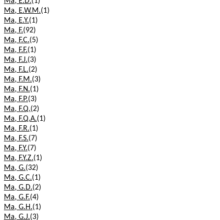
Ma, E.D.
(1)
Ma, E.W.M.
(1)
Ma, E.Y.
(1)
Ma, F.
(92)
Ma, F.C.
(5)
Ma, F.F.
(1)
Ma, F.J.
(3)
Ma, F.L.
(2)
Ma, F.M.
(3)
Ma, F.N.
(1)
Ma, F.P.
(3)
Ma, F.Q.
(2)
Ma, F.Q.A.
(1)
Ma, F.R.
(1)
Ma, F.S.
(7)
Ma, F.Y.
(7)
Ma, F.Y.Z.
(1)
Ma, G.
(32)
Ma, G.C.
(1)
Ma, G.D.
(2)
Ma, G.F.
(4)
Ma, G.H.
(1)
Ma, G.J.
(3)