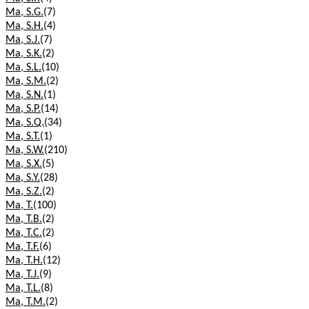
Ma, S.G.
(7)
Ma, S.H.
(4)
Ma, S.J.
(7)
Ma, S.K.
(2)
Ma, S.L.
(10)
Ma, S.M.
(2)
Ma, S.N.
(1)
Ma, S.P.
(14)
Ma, S.Q.
(34)
Ma, S.T.
(1)
Ma, S.W.
(210)
Ma, S.X.
(5)
Ma, S.Y.
(28)
Ma, S.Z.
(2)
Ma, T.
(100)
Ma, T.B.
(2)
Ma, T.C.
(2)
Ma, T.F.
(6)
Ma, T.H.
(12)
Ma, T.J.
(9)
Ma, T.L.
(8)
Ma, T.M.
(2)