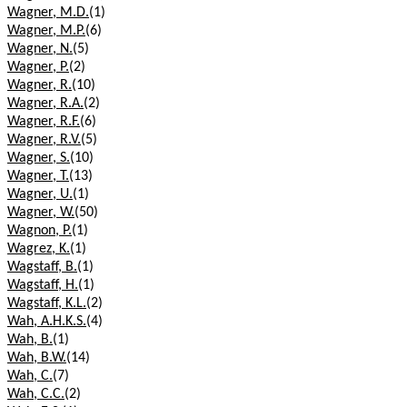
Wagner, M.D.
(1)
Wagner, M.P.
(6)
Wagner, N.
(5)
Wagner, P.
(2)
Wagner, R.
(10)
Wagner, R.A.
(2)
Wagner, R.F.
(6)
Wagner, R.V.
(5)
Wagner, S.
(10)
Wagner, T.
(13)
Wagner, U.
(1)
Wagner, W.
(50)
Wagnon, P.
(1)
Wagrez, K.
(1)
Wagstaff, B.
(1)
Wagstaff, H.
(1)
Wagstaff, K.L.
(2)
Wah, A.H.K.S.
(4)
Wah, B.
(1)
Wah, B.W.
(14)
Wah, C.
(7)
Wah, C.C.
(2)