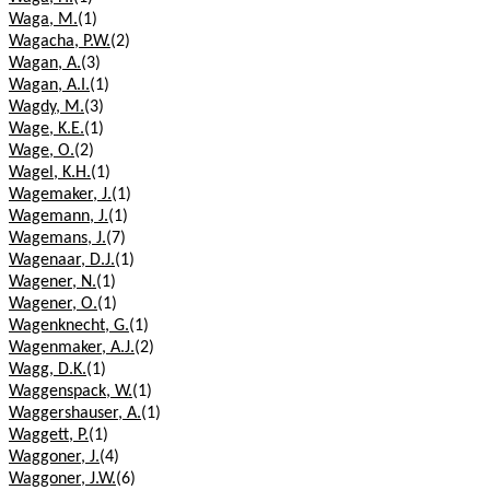
Waga, M.
(1)
Wagacha, P.W.
(2)
Wagan, A.
(3)
Wagan, A.I.
(1)
Wagdy, M.
(3)
Wage, K.E.
(1)
Wage, O.
(2)
Wagel, K.H.
(1)
Wagemaker, J.
(1)
Wagemann, J.
(1)
Wagemans, J.
(7)
Wagenaar, D.J.
(1)
Wagener, N.
(1)
Wagener, O.
(1)
Wagenknecht, G.
(1)
Wagenmaker, A.J.
(2)
Wagg, D.K.
(1)
Waggenspack, W.
(1)
Waggershauser, A.
(1)
Waggett, P.
(1)
Waggoner, J.
(4)
Waggoner, J.W.
(6)