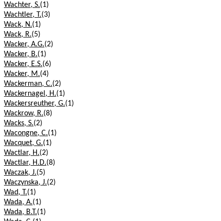
Wachter, S.
(1)
Wachtler, T.
(3)
Wack, N.
(1)
Wack, R.
(5)
Wacker, A.G.
(2)
Wacker, B.
(1)
Wacker, E.S.
(6)
Wacker, M.
(4)
Wackerman, C.
(2)
Wackernagel, H.
(1)
Wackersreuther, G.
(1)
Wackrow, R.
(8)
Wacks, S.
(2)
Wacongne, C.
(1)
Wacquet, G.
(1)
Wactlar, H.
(2)
Wactlar, H.D.
(8)
Waczak, J.
(5)
Waczynska, J.
(2)
Wad, T.
(1)
Wada, A.
(1)
Wada, B.T.
(1)