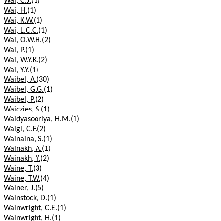
Wai, C.J.
(1)
Wai, H.
(1)
Wai, K.W.
(1)
Wai, L.C.C.
(1)
Wai, O.W.H.
(2)
Wai, P.
(1)
Wai, W.Y.K.
(2)
Wai, Y.Y.
(1)
Waibel, A.
(30)
Waibel, G.G.
(1)
Waibel, P.
(2)
Waiczies, S.
(1)
Waidyasooriya, H.M.
(1)
Waigl, C.F.
(2)
Wainaina, S.
(1)
Wainakh, A.
(1)
Wainakh, Y.
(2)
Waine, T.
(3)
Waine, T.W.
(4)
Wainer, J.
(5)
Wainstock, D.
(1)
Wainwright, C.E.
(1)
Wainwright, H.
(1)