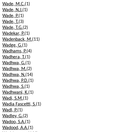
Wade, M.C.
(1)
Wade, N.J.
(1)
Wade, P.
(1)
Wade, T.
(3)
Wade, T.G.
(2)
Wadekar, P.
(1)
Wadenback, M.
(11)
Wadge, G.
(1)
Wadhams, P.
(4)
Wadhera, T.
(1)
Wadhwa, G.
(1)
Wadhwa, M.
(2)
Wadhwa, N.
(14)
Wadhwa, P.D.
(1)
Wadhwa, S.
(1)
Wadhwani, K.
(1)
Wadi, S.M.
(1)
Wadia Fascetti, S.
(1)
Wadl, P.
(1)
Wadley, G.
(2)
Wadoo, S.A.
(1)
Wadood, A.A.
(1)