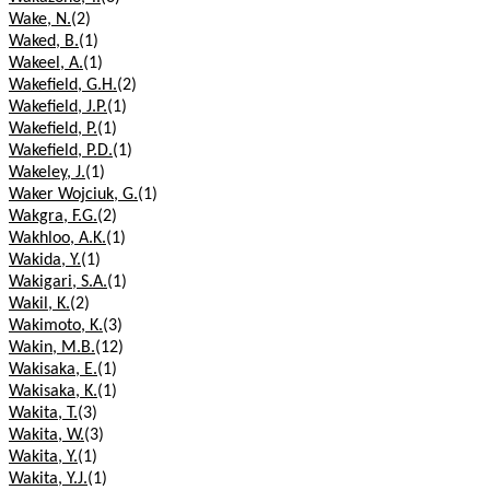
Wake, N.
(2)
Waked, B.
(1)
Wakeel, A.
(1)
Wakefield, G.H.
(2)
Wakefield, J.P.
(1)
Wakefield, P.
(1)
Wakefield, P.D.
(1)
Wakeley, J.
(1)
Waker Wojciuk, G.
(1)
Wakgra, F.G.
(2)
Wakhloo, A.K.
(1)
Wakida, Y.
(1)
Wakigari, S.A.
(1)
Wakil, K.
(2)
Wakimoto, K.
(3)
Wakin, M.B.
(12)
Wakisaka, E.
(1)
Wakisaka, K.
(1)
Wakita, T.
(3)
Wakita, W.
(3)
Wakita, Y.
(1)
Wakita, Y.J.
(1)