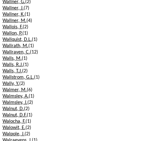
Wallner, G.
(2)
Wallner, J.
(7)
Wallner, K.
(1)
Wallner, M.
(4)
Wallois, F.
(2)
Wallon, P.
(1)
Wallquist, D.L.
(1)
Wallrath, M.
(1)
Wallraven, C.
(12)
Walls, M.
(1)
Walls, R.J.
(1)
Walls, T.J.
(2)
Wallstrom, G.L.
(1)
Wally, Y.
(2)
Walmer, M.
(6)
Walmsley, A.
(1)
Walmsley, J.
(2)
Walnut, D.
(2)
Walnut, D.F.
(1)
Walocha, F.
(1)
Walowit, E.
(2)
Walpole, J.
(2)
Walraevens, J.
(1)