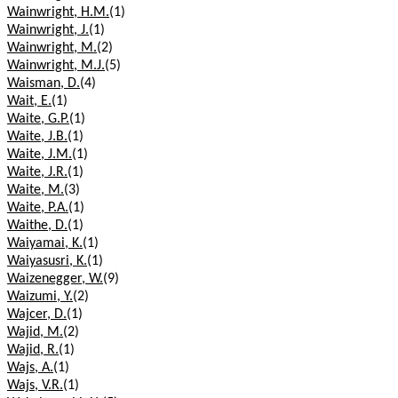
Wainwright, H.M.
(1)
Wainwright, J.
(1)
Wainwright, M.
(2)
Wainwright, M.J.
(5)
Waisman, D.
(4)
Wait, E.
(1)
Waite, G.P.
(1)
Waite, J.B.
(1)
Waite, J.M.
(1)
Waite, J.R.
(1)
Waite, M.
(3)
Waite, P.A.
(1)
Waithe, D.
(1)
Waiyamai, K.
(1)
Waiyasusri, K.
(1)
Waizenegger, W.
(9)
Waizumi, Y.
(2)
Wajcer, D.
(1)
Wajid, M.
(2)
Wajid, R.
(1)
Wajs, A.
(1)
Wajs, V.R.
(1)