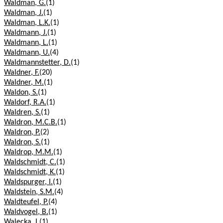
Waldman, G.
(1)
Waldman, J.
(1)
Waldman, L.K.
(1)
Waldmann, J.
(1)
Waldmann, L.
(1)
Waldmann, U.
(4)
Waldmannstetter, D.
(1)
Waldner, F.
(20)
Waldner, M.
(1)
Waldon, S.
(1)
Waldorf, R.A.
(1)
Waldren, S.
(1)
Waldron, M.C.B.
(1)
Waldron, P.
(2)
Waldron, S.
(1)
Waldrop, M.M.
(1)
Waldschmidt, C.
(1)
Waldschmidt, K.
(1)
Waldspurger, I.
(1)
Waldstein, S.M.
(4)
Waldteufel, P.
(4)
Waldvogel, B.
(1)
Walecka, I.
(1)