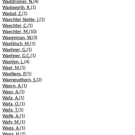
Wadstromer, N.
(4)
Wadsworth, R.
(1)
Wadud, Z.
(1)
Waechter Stehle, I.
(1)
Waechter, C.
(1)
Waechter, M.
(10)
Waegeman, W.
(3)
Waehlisch, M.
(1)
Waehner, G.
(1)
Waehner, G.C.
(1)
Waeijen, L.
(4)
Wael, M.
(1)
Waelkens, P.
(1)
Waengsothorn, S.
(2)
Waern, A.
(1)
Waes, A.
(1)
Wafa, A.
(1)
Wafa, O.
(1)
Wafa, T.
(1)
Wafik, A.
(1)
Wafy, M.
(1)
Waga, A.
(1)
Waga, H.
(1)