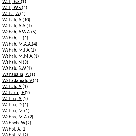
Wah, E.S.
(1)
Wah, W.S.
(1)
Waha, A.
(1)
Wahab, A.
(10)
Wahab, A.A.
(1)
Wahab, A.W.A.
(5)
Wahab, H.
(1)
Wahab, M.A.A.
(4)
Wahab, M.I.A.
(1)
Wahab, M.M.A.
(1)
Wahab, N.
(3)
Wahab, S.W.
(1)
Wahaballa, A.
(1)
Wahadaniah, V.
(1)
Wahah, A.
(1)
Waharte, F.
(2)
Wahba, A.
(2)
Wahba, D.
(1)
Wahba, M.
(1)
Wahba, M.A.
(2)
Wahbeh, W.
(2)
Wahbi, A.
(1)
Wahbi, M.
(2)