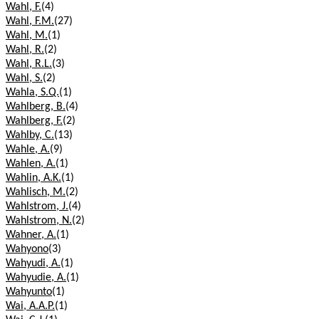
Wahl, F.
(4)
Wahl, F.M.
(27)
Wahl, M.
(1)
Wahl, R.
(2)
Wahl, R.L.
(3)
Wahl, S.
(2)
Wahla, S.Q.
(1)
Wahlberg, B.
(4)
Wahlberg, F.
(2)
Wahlby, C.
(13)
Wahle, A.
(9)
Wahlen, A.
(1)
Wahlin, A.K.
(1)
Wahlisch, M.
(2)
Wahlstrom, J.
(4)
Wahlstrom, N.
(2)
Wahner, A.
(1)
Wahyono
(3)
Wahyudi, A.
(1)
Wahyudie, A.
(1)
Wahyunto
(1)
Wai, A.A.P.
(1)