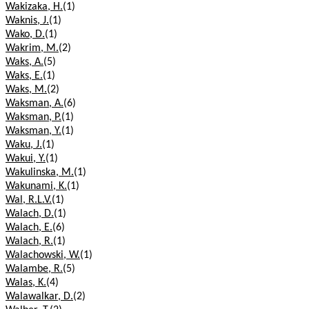
Wakizaka, H.
(1)
Waknis, J.
(1)
Wako, D.
(1)
Wakrim, M.
(2)
Waks, A.
(5)
Waks, E.
(1)
Waks, M.
(2)
Waksman, A.
(6)
Waksman, P.
(1)
Waksman, Y.
(1)
Waku, J.
(1)
Wakui, Y.
(1)
Wakulinska, M.
(1)
Wakunami, K.
(1)
Wal, R.L.V.
(1)
Walach, D.
(1)
Walach, E.
(6)
Walach, R.
(1)
Walachowski, W.
(1)
Walambe, R.
(5)
Walas, K.
(4)
Walawalkar, D.
(2)