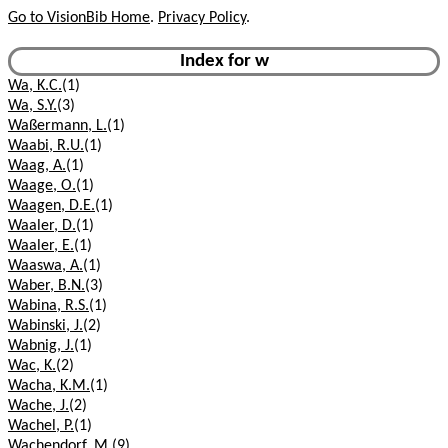
Go to VisionBib Home
.
Privacy Policy
.
Index for w
Wa, K.C.
(1)
Wa, S.Y.
(3)
Waßermann, L.
(1)
Waabi, R.U.
(1)
Waag, A.
(1)
Waage, O.
(1)
Waagen, D.E.
(1)
Waaler, D.
(1)
Waaler, E.
(1)
Waaswa, A.
(1)
Waber, B.N.
(3)
Wabina, R.S.
(1)
Wabinski, J.
(2)
Wabnig, J.
(1)
Wac, K.
(2)
Wacha, K.M.
(1)
Wache, J.
(2)
Wachel, P.
(1)
Wachendorf, M.
(9)