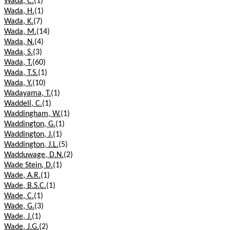
Wada, C.
(1)
Wada, H.
(1)
Wada, K.
(7)
Wada, M.
(14)
Wada, N.
(4)
Wada, S.
(3)
Wada, T.
(60)
Wada, T.S.
(1)
Wada, Y.
(10)
Wadayama, T.
(1)
Waddell, C.
(1)
Waddingham, W.
(1)
Waddington, G.
(1)
Waddington, J.
(1)
Waddington, J.L.
(5)
Wadduwage, D.N.
(2)
Wade Stein, D.
(1)
Wade, A.R.
(1)
Wade, B.S.C.
(1)
Wade, C.
(1)
Wade, G.
(3)
Wade, J.
(1)
Wade, J.G.
(2)