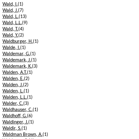
Wald, I.
(1)
Wald, J.
(7)
Wald, L.
(13)
Wald, L.L.
(9)
Wald, T.
(4)
Wald, Y.
(2)
Waldburger, H.
(1)
Walde, I.
(1)
Waldemar, G.
(1)
Waldemark, J.
(1)
Waldemark, K.
(3)
Walden, A.T.
(1)
Walden, E.
(2)
Walden, J.
(2)
Walden, L.
(1)
Walden, L.L.
(1)
Walder, C.
(3)
Waldhauser, C.
(1)
Waldhoff, G.
(6)
Waldinger, J.
(1)
Waldir, S.
(1)
Waldman Brown, A.
(1)