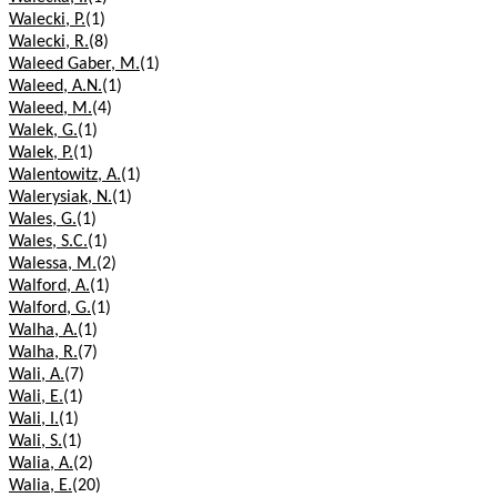
Walecki, P.
(1)
Walecki, R.
(8)
Waleed Gaber, M.
(1)
Waleed, A.N.
(1)
Waleed, M.
(4)
Walek, G.
(1)
Walek, P.
(1)
Walentowitz, A.
(1)
Walerysiak, N.
(1)
Wales, G.
(1)
Wales, S.C.
(1)
Walessa, M.
(2)
Walford, A.
(1)
Walford, G.
(1)
Walha, A.
(1)
Walha, R.
(7)
Wali, A.
(7)
Wali, E.
(1)
Wali, I.
(1)
Wali, S.
(1)
Walia, A.
(2)
Walia, E.
(20)