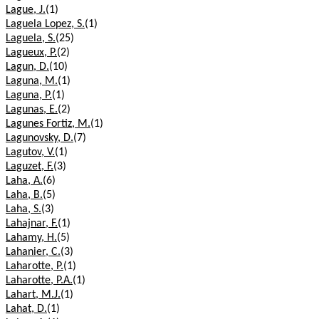
Lague, J.
(1)
Laguela Lopez, S.
(1)
Laguela, S.
(25)
Lagueux, P.
(2)
Lagun, D.
(10)
Laguna, M.
(1)
Laguna, P.
(1)
Lagunas, E.
(2)
Lagunes Fortiz, M.
(1)
Lagunovsky, D.
(7)
Lagutov, V.
(1)
Laguzet, F.
(3)
Laha, A.
(6)
Laha, B.
(5)
Laha, S.
(3)
Lahajnar, F.
(1)
Lahamy, H.
(5)
Lahanier, C.
(3)
Laharotte, P.
(1)
Laharotte, P.A.
(1)
Lahart, M.J.
(1)
Lahat, D.
(1)