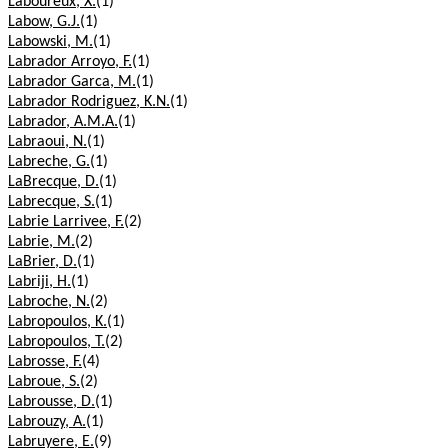
Laboureux, X.
(1)
Labow, G.J.
(1)
Labowski, M.
(1)
Labrador Arroyo, F.
(1)
Labrador Garca, M.
(1)
Labrador Rodriguez, K.N.
(1)
Labrador, A.M.A.
(1)
Labraoui, N.
(1)
Labreche, G.
(1)
LaBrecque, D.
(1)
Labrecque, S.
(1)
Labrie Larrivee, F.
(2)
Labrie, M.
(2)
LaBrier, D.
(1)
Labriji, H.
(1)
Labroche, N.
(2)
Labropoulos, K.
(1)
Labropoulos, T.
(2)
Labrosse, F.
(4)
Labroue, S.
(2)
Labrousse, D.
(1)
Labrouzy, A.
(1)
Labruyere, E.
(9)