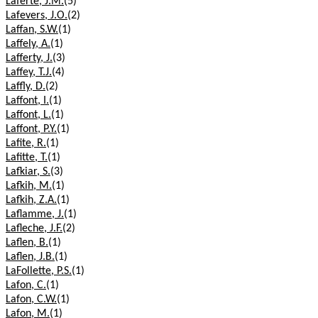
Laferte, J.M.
(5)
Lafevers, J.O.
(2)
Laffan, S.W.
(1)
Laffely, A.
(1)
Lafferty, J.
(3)
Laffey, T.J.
(4)
Laffly, D.
(2)
Laffont, I.
(1)
Laffont, L.
(1)
Laffont, P.Y.
(1)
Lafite, R.
(1)
Lafitte, T.
(1)
Lafkiar, S.
(3)
Lafkih, M.
(1)
Lafkih, Z.A.
(1)
Laflamme, J.
(1)
Lafleche, J.F.
(2)
Laflen, B.
(1)
Laflen, J.B.
(1)
LaFollette, P.S.
(1)
Lafon, C.
(1)
Lafon, C.W.
(1)
Lafon, M.
(1)