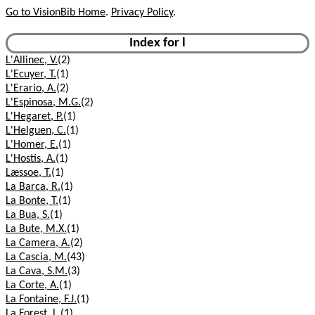
Go to VisionBib Home
.
Privacy Policy
.
Index for l
L'Allinec, V.
(2)
L'Ecuyer, T.
(1)
L'Erario, A.
(2)
L'Espinosa, M.G.
(2)
L'Hegaret, P.
(1)
L'Helguen, C.
(1)
L'Homer, E.
(1)
L'Hostis, A.
(1)
Læssoe, T.
(1)
La Barca, R.
(1)
La Bonte, T.
(1)
La Bua, S.
(1)
La Bute, M.X.
(1)
La Camera, A.
(2)
La Cascia, M.
(43)
La Cava, S.M.
(3)
La Corte, A.
(1)
La Fontaine, F.J.
(1)
La Forest, L.
(1)