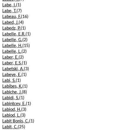
Labe, I.
(1)
Labe, T.
(7)
Labeau, F.
(16)
Labed, J.
(4)
Labedz, P.
(1)
Labelle, E.R.
(1)
Labelle, G.
(2)
Labelle, H.
(15)
Labelle, L.
(2)
Laber, E.
(2)
Laber, E.S.
(1)
Labetski, A.
(3)
Labeye, E.
(1)
Labi, S.
(1)
Labibes, K.
(1)
Labiche, J.
(8)
Labidi, S.
(1)
Labintcev, E.
(1)
Labiod, H.
(3)
Labiod, L.
(3)
Labit Bonis, C.
(1)
Labit, C.
(25)