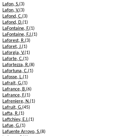
Lafon, S.
(3)
Lafon, V.
(3)
Lafond, C.
(3)
Lafond, D.
(1)
LaFontaine, F.
(1)
LaFontaine, F.J.
(1)
Laforest, R.
(3)
Laforet, J.
(1)
Laforgia, V.
(1)
Laforte, C.
(1)
Lafortezza, R.
(8)
Lafortuna, C.
(1)
Lafosse, L.
(1)
Lafrait, G.
(1)
Lafrance, B.
(6)
Lafrance, F.
(1)
Lafreniere, N.
(1)
Lafruit, G.
(45)
Lafta, R.
(1)
Laftchiev, E.I.
(1)
Lafue, G.
(1)
Lafuente Arroyo, S.
(8)