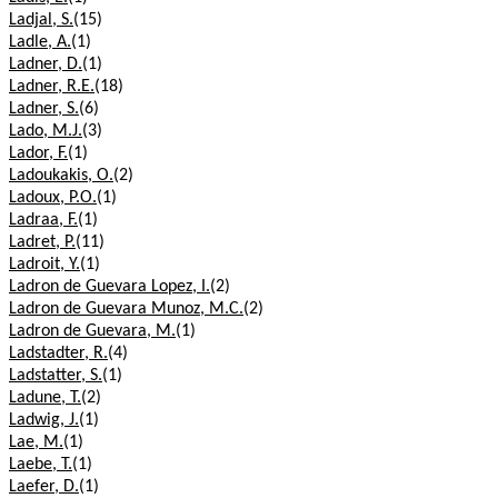
Ladjal, S.
(15)
Ladle, A.
(1)
Ladner, D.
(1)
Ladner, R.E.
(18)
Ladner, S.
(6)
Lado, M.J.
(3)
Lador, F.
(1)
Ladoukakis, O.
(2)
Ladoux, P.O.
(1)
Ladraa, F.
(1)
Ladret, P.
(11)
Ladroit, Y.
(1)
Ladron de Guevara Lopez, I.
(2)
Ladron de Guevara Munoz, M.C.
(2)
Ladron de Guevara, M.
(1)
Ladstadter, R.
(4)
Ladstatter, S.
(1)
Ladune, T.
(2)
Ladwig, J.
(1)
Lae, M.
(1)
Laebe, T.
(1)
Laefer, D.
(1)