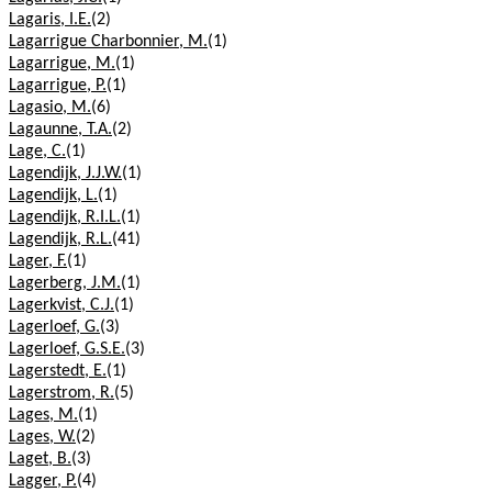
Lagaris, I.E.
(2)
Lagarrigue Charbonnier, M.
(1)
Lagarrigue, M.
(1)
Lagarrigue, P.
(1)
Lagasio, M.
(6)
Lagaunne, T.A.
(2)
Lage, C.
(1)
Lagendijk, J.J.W.
(1)
Lagendijk, L.
(1)
Lagendijk, R.I.L.
(1)
Lagendijk, R.L.
(41)
Lager, F.
(1)
Lagerberg, J.M.
(1)
Lagerkvist, C.J.
(1)
Lagerloef, G.
(3)
Lagerloef, G.S.E.
(3)
Lagerstedt, E.
(1)
Lagerstrom, R.
(5)
Lages, M.
(1)
Lages, W.
(2)
Laget, B.
(3)
Lagger, P.
(4)