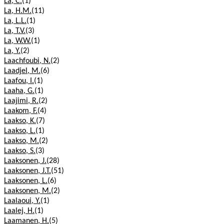
La, C.
(1)
La, H.M.
(11)
La, L.L.
(1)
La, T.V.
(3)
La, W.W.
(1)
La, Y.
(2)
Laachfoubi, N.
(2)
Laadjel, M.
(6)
Laafou, I.
(1)
Laaha, G.
(1)
Laajimi, R.
(2)
Laakom, F.
(4)
Laakso, K.
(7)
Laakso, L.
(1)
Laakso, M.
(2)
Laakso, S.
(3)
Laaksonen, J.
(28)
Laaksonen, J.T.
(51)
Laaksonen, L.
(6)
Laaksonen, M.
(2)
Laalaoui, Y.
(1)
Laalej, H.
(1)
Laamanen, H.
(5)