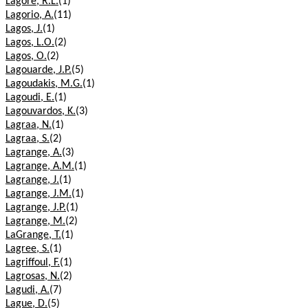
Lagore, R.L.
(1)
Lagorio, A.
(11)
Lagos, J.
(1)
Lagos, L.O.
(2)
Lagos, O.
(2)
Lagouarde, J.P.
(5)
Lagoudakis, M.G.
(1)
Lagoudi, E.
(1)
Lagouvardos, K.
(3)
Lagraa, N.
(1)
Lagraa, S.
(2)
Lagrange, A.
(3)
Lagrange, A.M.
(1)
Lagrange, J.
(1)
Lagrange, J.M.
(1)
Lagrange, J.P.
(1)
Lagrange, M.
(2)
LaGrange, T.
(1)
Lagree, S.
(1)
Lagriffoul, F.
(1)
Lagrosas, N.
(2)
Lagudi, A.
(7)
Lague, D.
(5)