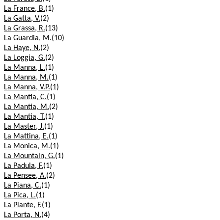
La France, B.
(1)
La Gatta, V.
(2)
La Grassa, R.
(13)
La Guardia, M.
(10)
La Haye, N.
(2)
La Loggia, G.
(2)
La Manna, L.
(1)
La Manna, M.
(1)
La Manna, V.P.
(1)
La Mantia, C.
(1)
La Mantia, M.
(2)
La Mantia, T.
(1)
La Master, J.
(1)
La Mattina, E.
(1)
La Monica, M.
(1)
La Mountain, G.
(1)
La Padula, F.
(1)
La Pensee, A.
(2)
La Piana, C.
(1)
La Pica, L.
(1)
La Plante, F.
(1)
La Porta, N.
(4)