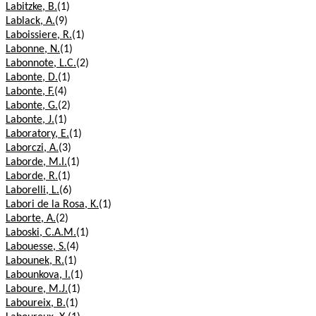
Labitzke, B.
(1)
Lablack, A.
(9)
Laboissiere, R.
(1)
Labonne, N.
(1)
Labonnote, L.C.
(2)
Labonte, D.
(1)
Labonte, F.
(4)
Labonte, G.
(2)
Labonte, J.
(1)
Laboratory, E.
(1)
Laborczi, A.
(3)
Laborde, M.I.
(1)
Laborde, R.
(1)
Laborelli, L.
(6)
Labori de la Rosa, K.
(1)
Laborte, A.
(2)
Laboski, C.A.M.
(1)
Labouesse, S.
(4)
Labounek, R.
(1)
Labounkova, I.
(1)
Laboure, M.J.
(1)
Laboureix, B.
(1)