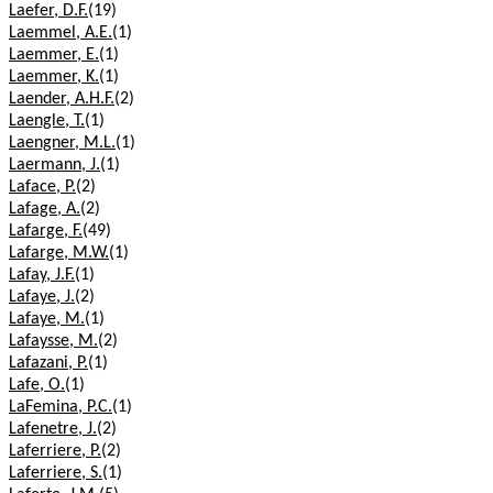
Laefer, D.F.
(19)
Laemmel, A.E.
(1)
Laemmer, E.
(1)
Laemmer, K.
(1)
Laender, A.H.F.
(2)
Laengle, T.
(1)
Laengner, M.L.
(1)
Laermann, J.
(1)
Laface, P.
(2)
Lafage, A.
(2)
Lafarge, F.
(49)
Lafarge, M.W.
(1)
Lafay, J.F.
(1)
Lafaye, J.
(2)
Lafaye, M.
(1)
Lafaysse, M.
(2)
Lafazani, P.
(1)
Lafe, O.
(1)
LaFemina, P.C.
(1)
Lafenetre, J.
(2)
Laferriere, P.
(2)
Laferriere, S.
(1)