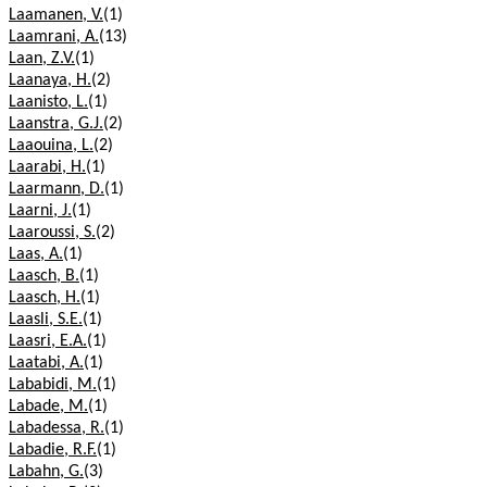
Laamanen, V.
(1)
Laamrani, A.
(13)
Laan, Z.V.
(1)
Laanaya, H.
(2)
Laanisto, L.
(1)
Laanstra, G.J.
(2)
Laaouina, L.
(2)
Laarabi, H.
(1)
Laarmann, D.
(1)
Laarni, J.
(1)
Laaroussi, S.
(2)
Laas, A.
(1)
Laasch, B.
(1)
Laasch, H.
(1)
Laasli, S.E.
(1)
Laasri, E.A.
(1)
Laatabi, A.
(1)
Lababidi, M.
(1)
Labade, M.
(1)
Labadessa, R.
(1)
Labadie, R.F.
(1)
Labahn, G.
(3)