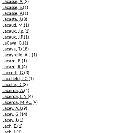
Lacasse, A.
(2)
Lacasse, S.
(1)
Lacasse, V.
(1)
Lacasta, J.
(3)
Lacaud, M.
(1)
Lacaux, J.p.
(1)
Lacaux, J.P.
(1)
LaCava, G.
(1)
Lacava, T.
(18)
Lacayrelle, A.L.
(1)
Lacaze, B.
(1)
Lacaze, R.
(4)
Laccetti, G.
(3)
Lacefield, J.C.
(1)
Lacelle, D.
(3)
Lacerda, A.
(1)
Lacerda, L.N.
(4)
Lacerda, M.P.C.
(9)
Lacey, A.J.
(9)
Lacey, G.
(14)
Lacey, J.
(1)
Lach, E.
(1)
Lach, J.
(1)