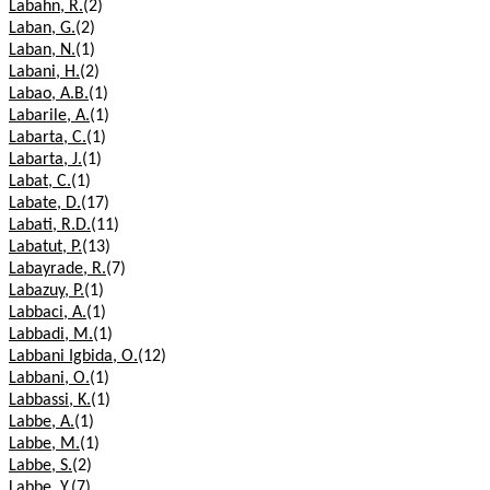
Labahn, R.
(2)
Laban, G.
(2)
Laban, N.
(1)
Labani, H.
(2)
Labao, A.B.
(1)
Labarile, A.
(1)
Labarta, C.
(1)
Labarta, J.
(1)
Labat, C.
(1)
Labate, D.
(17)
Labati, R.D.
(11)
Labatut, P.
(13)
Labayrade, R.
(7)
Labazuy, P.
(1)
Labbaci, A.
(1)
Labbadi, M.
(1)
Labbani Igbida, O.
(12)
Labbani, O.
(1)
Labbassi, K.
(1)
Labbe, A.
(1)
Labbe, M.
(1)
Labbe, S.
(2)
Labbe, Y.
(7)