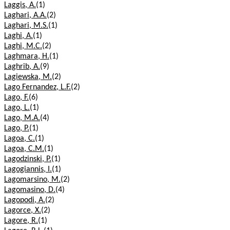
Laggis, A.
(1)
Laghari, A.A.
(2)
Laghari, M.S.
(1)
Laghi, A.
(1)
Laghi, M.C.
(2)
Laghmara, H.
(1)
Laghrib, A.
(9)
Lagiewska, M.
(2)
Lago Fernandez, L.F.
(2)
Lago, F.
(6)
Lago, L.
(1)
Lago, M.A.
(4)
Lago, P.
(1)
Lagoa, C.
(1)
Lagoa, C.M.
(1)
Lagodzinski, P.
(1)
Lagogiannis, I.
(1)
Lagomarsino, M.
(2)
Lagomasino, D.
(4)
Lagopodi, A.
(2)
Lagorce, X.
(2)
Lagore, R.
(1)