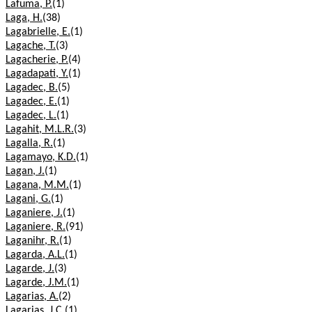
Lafuma, P.
(1)
Laga, H.
(38)
Lagabrielle, E.
(1)
Lagache, T.
(3)
Lagacherie, P.
(4)
Lagadapati, Y.
(1)
Lagadec, B.
(5)
Lagadec, E.
(1)
Lagadec, L.
(1)
Lagahit, M.L.R.
(3)
Lagalla, R.
(1)
Lagamayo, K.D.
(1)
Lagan, J.
(1)
Lagana, M.M.
(1)
Lagani, G.
(1)
Laganiere, J.
(1)
Laganiere, R.
(91)
Laganihr, R.
(1)
Lagarda, A.L.
(1)
Lagarde, J.
(3)
Lagarde, J.M.
(1)
Lagarias, A.
(2)
Lagarias, J.C.
(1)