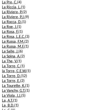
La Pre, C.
(4)
La Riccia, L.
(1)
La Riviere, P.
(2)
La Riviere, P.J.
(9)
La Rocca, D.
(1)
La Roe, J.
(1)
La Rosa, F.
(1)
La Rosa, L.E.C.
(3)
La Russa, F.M.
(2)
La Russa, M.F.
(1)
La Salle, J.
(6)
La Spina, A.
(2)
La The, V.
(1)
La Torre, C.
(1)
la Torre, C.E.W.
(1)
La Torre, D.
(12)
La Torre, E.
(2)
La Tourette, K.
(1)
La Vanchy, G.T.
(1)
La Viola, J.J.
(5)
La, A.T.
(1)
La, B.D.
(1)