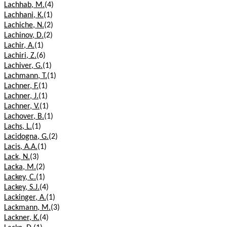
Lachhab, M.
(4)
Lachhani, K.
(1)
Lachiche, N.
(2)
Lachinov, D.
(2)
Lachir, A.
(1)
Lachiri, Z.
(6)
Lachiver, G.
(1)
Lachmann, T.
(1)
Lachner, F.
(1)
Lachner, J.
(1)
Lachner, V.
(1)
Lachover, B.
(1)
Lachs, L.
(1)
Lacidogna, G.
(2)
Lacis, A.A.
(1)
Lack, N.
(3)
Lacka, M.
(2)
Lackey, C.
(1)
Lackey, S.J.
(4)
Lackinger, A.
(1)
Lackmann, M.
(3)
Lackner, K.
(4)