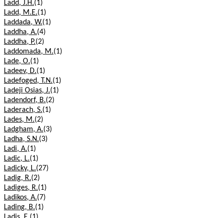
Ladd, J.H.
(1)
Ladd, M.E.
(1)
Laddada, W.
(1)
Laddha, A.
(4)
Laddha, P.
(2)
Laddomada, M.
(1)
Lade, O.
(1)
Ladeev, D.
(1)
Ladefoged, T.N.
(1)
Ladeji Osias, J.
(1)
Ladendorf, B.
(2)
Laderach, S.
(1)
Lades, M.
(2)
Ladgham, A.
(3)
Ladha, S.N.
(3)
Ladi, A.
(1)
Ladic, L.
(1)
Ladicky, L.
(27)
Ladig, R.
(2)
Ladiges, R.
(1)
Ladikos, A.
(7)
Lading, B.
(1)
Ladis, E.
(1)