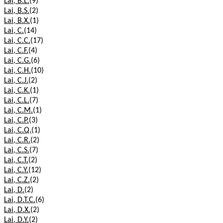
Lai, B.L.
(9)
Lai, B.S.
(2)
Lai, B.X.
(1)
Lai, C.
(14)
Lai, C.C.
(17)
Lai, C.F.
(4)
Lai, C.G.
(6)
Lai, C.H.
(10)
Lai, C.J.
(2)
Lai, C.K.
(1)
Lai, C.L.
(7)
Lai, C.M.
(1)
Lai, C.P.
(3)
Lai, C.Q.
(1)
Lai, C.R.
(2)
Lai, C.S.
(7)
Lai, C.T.
(2)
Lai, C.Y.
(12)
Lai, C.Z.
(2)
Lai, D.
(2)
Lai, D.T.C.
(6)
Lai, D.X.
(2)
Lai, D.Y.
(2)