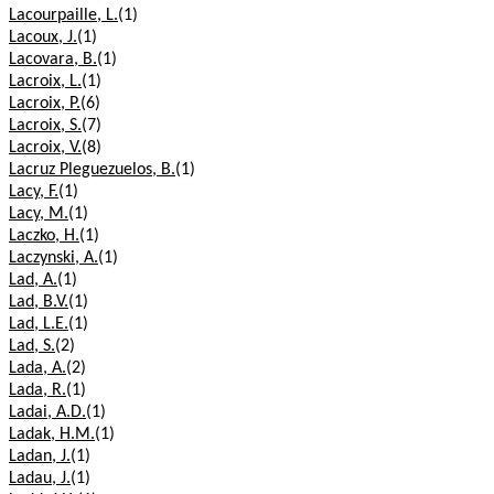
Lacourpaille, L.
(1)
Lacoux, J.
(1)
Lacovara, B.
(1)
Lacroix, L.
(1)
Lacroix, P.
(6)
Lacroix, S.
(7)
Lacroix, V.
(8)
Lacruz Pleguezuelos, B.
(1)
Lacy, F.
(1)
Lacy, M.
(1)
Laczko, H.
(1)
Laczynski, A.
(1)
Lad, A.
(1)
Lad, B.V.
(1)
Lad, L.E.
(1)
Lad, S.
(2)
Lada, A.
(2)
Lada, R.
(1)
Ladai, A.D.
(1)
Ladak, H.M.
(1)
Ladan, J.
(1)
Ladau, J.
(1)