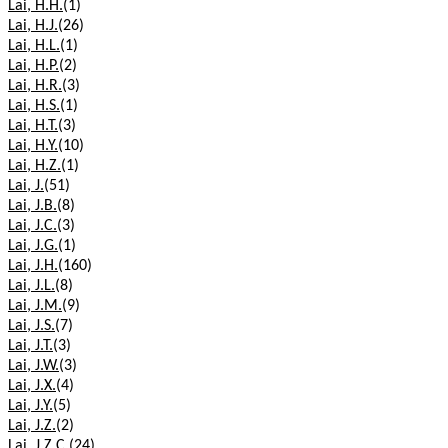
Lai, H.H.
(1)
Lai, H.J.
(26)
Lai, H.L.
(1)
Lai, H.P.
(2)
Lai, H.R.
(3)
Lai, H.S.
(1)
Lai, H.T.
(3)
Lai, H.Y.
(10)
Lai, H.Z.
(1)
Lai, J.
(51)
Lai, J.B.
(8)
Lai, J.C.
(3)
Lai, J.G.
(1)
Lai, J.H.
(160)
Lai, J.L.
(8)
Lai, J.M.
(9)
Lai, J.S.
(7)
Lai, J.T.
(3)
Lai, J.W.
(3)
Lai, J.X.
(4)
Lai, J.Y.
(5)
Lai, J.Z.
(2)
Lai, J.Z.C.
(24)