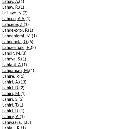
Lahav, A.
(1)
Lahav, R.
(1)
LaHaye, N.
(2)
Lahcen, A.A.
(1)
Lahcene, Z.
(1)
Lahdekorpi, P.
(1)
Lahdeniemi, M.
(1)
Lahdenoja, O.
(5)
Lahdesmaki, H.
(2)
Lahdir, M.
(3)
Lahdya, S.
(1)
Lahiani, A.
(1)
Lahijanian, M.
(1)
Lahire, P.
(1)
Lahiri, A.
(13)
Lahiri, D.
(2)
Lahiri, M.
(1)
Lahiri, S.
(3)
Lahiri, T.
(1)
Lahiri, U.
(1)
Lahiry, A.
(1)
Lahivaara, T.
(5)
Lahlali, R.
(1)