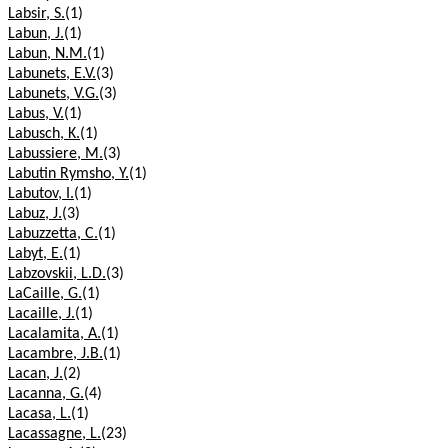
Labsir, S.
(1)
Labun, J.
(1)
Labun, N.M.
(1)
Labunets, E.V.
(3)
Labunets, V.G.
(3)
Labus, V.
(1)
Labusch, K.
(1)
Labussiere, M.
(3)
Labutin Rymsho, Y.
(1)
Labutov, I.
(1)
Labuz, J.
(3)
Labuzzetta, C.
(1)
Labyt, E.
(1)
Labzovskii, L.D.
(3)
LaCaille, G.
(1)
Lacaille, J.
(1)
Lacalamita, A.
(1)
Lacambre, J.B.
(1)
Lacan, J.
(2)
Lacanna, G.
(4)
Lacasa, L.
(1)
Lacassagne, L.
(23)